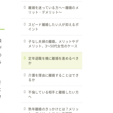
離婚を迷っている方へ～離婚のメ
リット・デメリット～
スピード離婚したい人が抑えるポ
イント
談
子なし夫婦の離婚。メリットやデ
メリット、3～50代女性のケース
が
め
定年退職を機に離婚を進めるべき
ら
か
介護を理由に離婚することはでき
るか
そ
と
不倫している相手と離婚したい方
さ
へ
熟年離婚のきっかけとは？メリッ