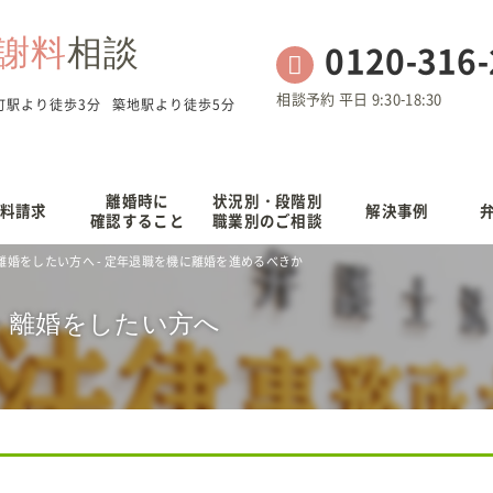
謝料
相談
0120-316
相談予約 平日 9:30-18:30
町駅より徒歩3分
築地駅より徒歩5分
離婚時に
状況別・段階別
料請求
解決事例
確認すること
職業別のご相談
婚をしたい方へ - 定年退職を機に離婚を進めるべきか
・離婚をしたい方へ