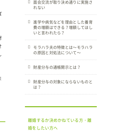
面会交流が取り決め通りに実施さ
れない
ば
進学や病気などを理由とした養育
費の増額はできる？増額してほし
いと言われたら？
財
せ
モラハラ夫の特徴とは～モラハラ
の原因と対処法について～
し
財産分与の通帳開示とは？
ま
財産分与の対象にならないものと
は？
離婚するか決めかねている方・離
婚をしたい方へ