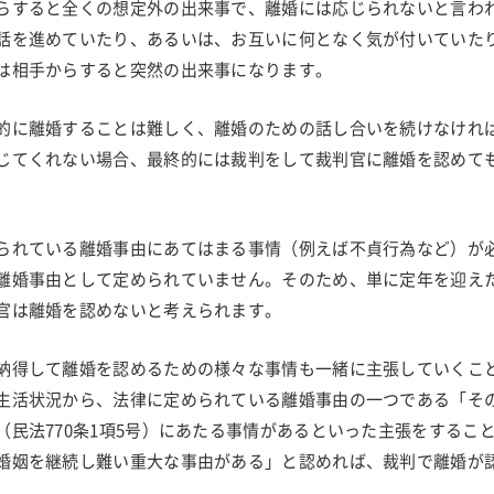
らすると全くの想定外の出来事で、離婚には応じられないと言わ
話を進めていたり、あるいは、お互いに何となく気が付いていた
は相手からすると突然の出来事になります。
的に離婚することは難しく、離婚のための話し合いを続けなけれ
じてくれない場合、最終的には裁判をして裁判官に離婚を認めて
られている離婚事由にあてはまる事情（例えば不貞行為など）が
離婚事由として定められていません。そのため、単に定年を迎え
官は離婚を認めないと考えられます。
納得して離婚を認めるための様々な事情も一緒に主張していくこ
生活状況から、法律に定められている離婚事由の一つである「そ
民法770条1項5号）にあたる事情があるといった主張をするこ
婚姻を継続し難い重大な事由がある」と認めれば、裁判で離婚が